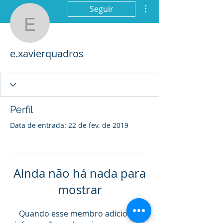
Mais ações
Seguir
e.xavierquadros
e.xavierquadros
Perfil
Data de entrada: 22 de fev. de 2019
Ainda não há nada para
mostrar
Quando esse membro adicionar