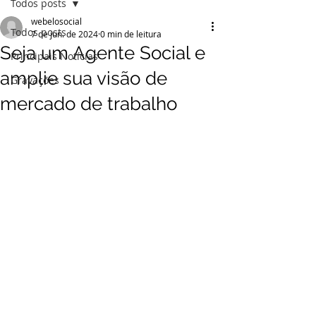
Todos posts
webelosocial
Todos posts
7 de jun. de 2024
0 min de leitura
Seja um Agente Social e
Principais Notícias
amplie sua visão de
Gravações
mercado de trabalho