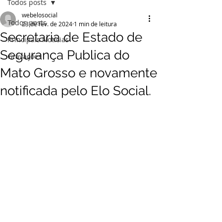
Todos posts
webelosocial
Todos posts
23 de fev. de 2024
1 min de leitura
Secretaria de Estado de
Principais Notícias
Segurança Publica do
Gravações
Mato Grosso e novamente
notificada pelo Elo Social.