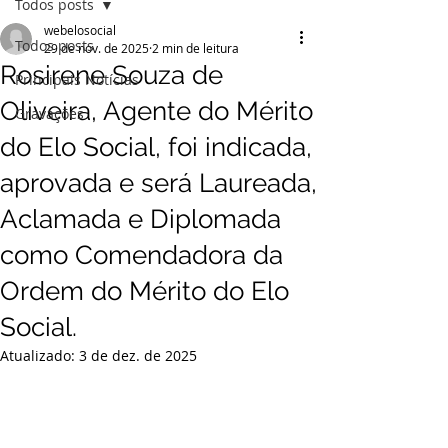
Todos posts
webelosocial
Todos posts
29 de nov. de 2025
2 min de leitura
Rosirene Souza de
Principais Notícias
Oliveira, Agente do Mérito
Gravações
do Elo Social, foi indicada,
aprovada e será Laureada,
Aclamada e Diplomada
como Comendadora da
Ordem do Mérito do Elo
Social.
Atualizado:
3 de dez. de 2025