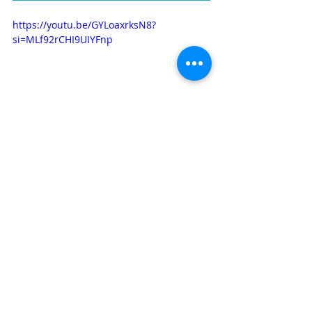
https://youtu.be/GYLoaxrksN8?
si=MLf92rCHI9UIYFnp
RELAÇÃO DE PROJETOS - ELO 
SOCIAL  
ECES - MT - ESPORTE CLUBE ELO SOCIAL