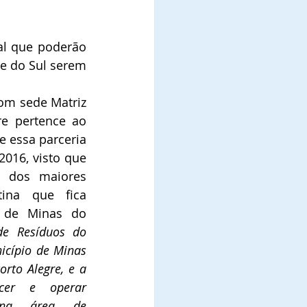
al que poderão 
e do Sul serem 
om sede Matriz 
e pertence ao 
e essa parceria 
2016, visto que 
dos maiores 
ina que fica 
 de Minas do 
de Resíduos do 
icípio de Minas 
rto Alegre, e a 
Companhia busca oferecer e operar 
na área de 