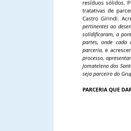
resíduos sólidos. 
tratativas de par
Castro Girindi. Acr
pertinentes ao desen
solidificaram, a po
partes, onde cada 
parceria, 
e acrescen
processo, apresentan
Jomateleno dos Santo
seja parceiro do Gru
PARCERIA QUE DA