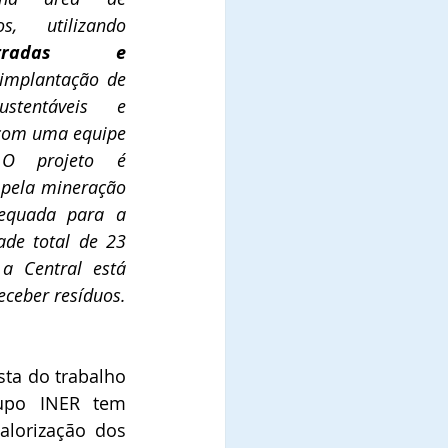
tratamento de resíduos, utilizando 
agradas e 
 implantação de 
stentáveis e 
com uma equipe 
 O projeto é 
pela mineração 
equada para a 
de total de 23 
 Central está 
instalada em uma área de 129 hectares, dos quais 84 são reservados para receber resíduos. 
ta do trabalho 
upo INER tem 
orização dos 