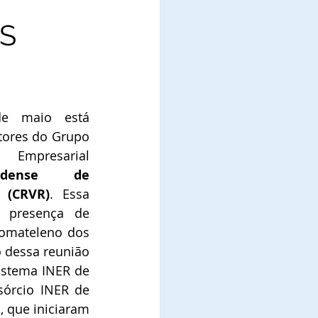
S
e maio está 
tores do Grupo 
INER com o Grupo Empresarial 
ndense de 
 (CRVR)
. Essa 
 presença de 
omateleno dos 
 dessa reunião 
istema INER de 
órcio INER de 
 que iniciaram 