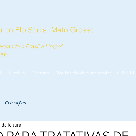
 do Elo Social Mato Grosso
ssando o Brasil a Limpo"
990
B
História
Diretoria
Notificação de Autoridades
CSRP-M
Gravações
 de leitura
 PARA TRATATIVAS DE