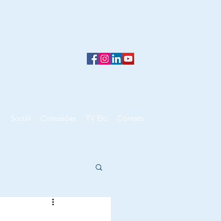
T
Social
Comissões
TV Elo
Contato