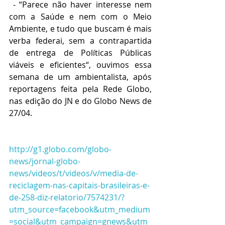
 - “Parece não haver interesse nem 
com a Saúde e nem com o Meio 
Ambiente, e tudo que buscam é mais 
verba federai, sem a contrapartida 
de entrega de Políticas Públicas 
viáveis e eficientes“, ouvimos essa 
semana de um ambientalista, após 
reportagens feita pela Rede Globo, 
nas edição do JN e do Globo News de 
27/04. 
http://g1.globo.com/globo-
news/jornal-globo-
news/videos/t/videos/v/media-de-
reciclagem-nas-capitais-brasileiras-e-
de-258-diz-relatorio/7574231/?
utm_source=facebook&utm_medium
=social&utm_campaign=gnews&utm_