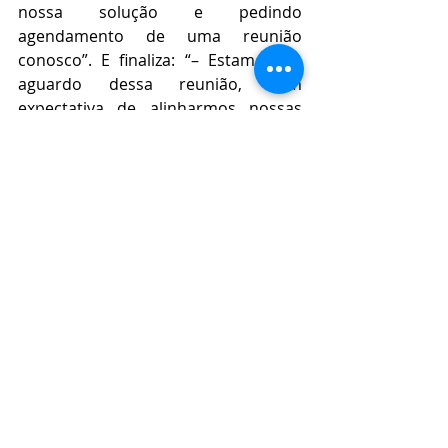
nossa solução e pedindo 
agendamento de uma reunião 
conosco”. E finaliza: “– Estamos no 
aguardo dessa reunião, com 
expectativa de alinharmos nossas 
soluções em prol de um Brasil 
melhor para tudo e para todos!“. 
Paulécio Alves, Presidente Estadual 
da Federação do Elo Social Alagoas, 
com quem conversamos hoje, nos 