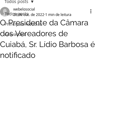
Todos posts
webelosocial
Todos posts
28 de out. de 2022
1 min de leitura
O Presidente da Câmara
Principais Notícias
dos Vereadores de
Gravações
Cuiabá, Sr. Lídio Barbosa é
notificado