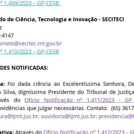
nº 1.409/2023 – GP-CESB 
do de Ciência, Tecnologia e Inovação - SECITECI
z 
0-4147
binete@secitec.mt.gov.br
nº 1.410/2023 – GP-CESB
DES NOTIFICADAS:
a:
 Foi dada ciência ao Excelentíssima Senhora, D
 Silva, digníssima Presidente do Tribunal de Justiç
avés do 
Oficio Notificação nº 1.411/2023 - GP
idências que julgar necessárias. Contato: 
(65) 361
ura@tjmt.jus.br
; 
ouvidoria@tjmt.jus.br
; 
presidencia@t
tiva:
 Através do
Ofício Notificação nº 1.412/2023 – 