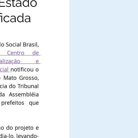
 Estado
ficada
 Social Brasil, 
 Centro de 
ialização e 
cial
notificou o 
Mato Grosso,  
cia do Tribunal 
da Assembléia 
prefeitos que 
o do projeto e 
ia-lo, levando-