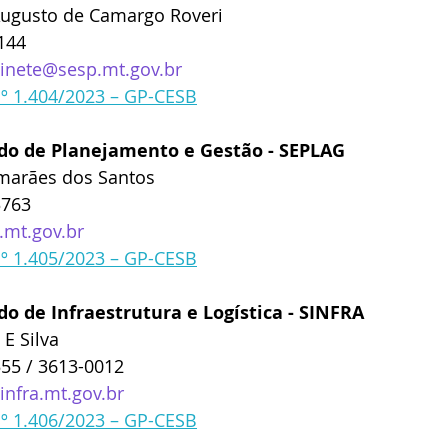
ugusto de Camargo Roveri 
8144
inete@sesp.mt.gov.br
nº 1.404/2023 – GP-CESB
ado de Planejamento e Gestão - SEPLAG
imarães dos Santos
3763
mt.gov.br
nº 1.405/2023 – GP-CESB
do de Infraestrutura e Logística - SINFRA
 E Silva
55 / 3613-0012 
nfra.mt.gov.br
nº 1.406/2023 – GP-CESB