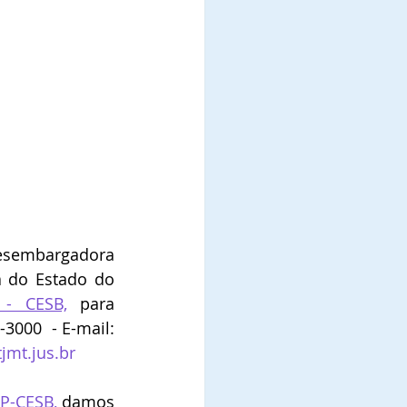
esembargadora 
a do Estado do 
 - CESB,
 para 
7-3000
  -
 E-mail: 
jmt.jus.br
GP-CESB,
damos 