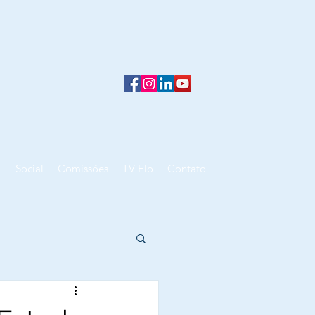
T
Social
Comissões
TV Elo
Contato