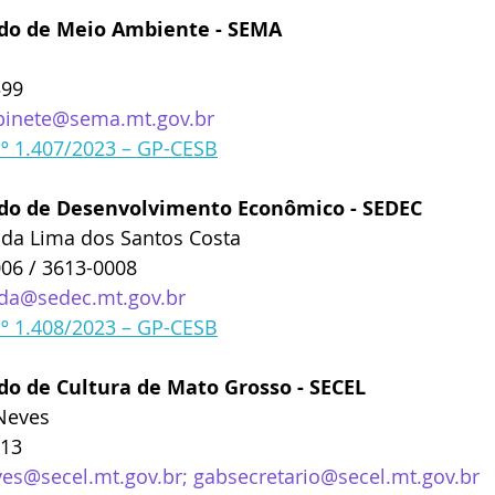
ado de Meio Ambiente - SEMA
399
binete@sema.mt.gov.br
nº 1.407/2023 – GP-CESB
ado de Desenvolvimento Econômico - SEDEC
nda Lima dos Santos Costa
006 / 3613-0008
da@sedec.mt.gov.br
nº 1.408/2023 – GP-CESB
do de Cultura de Mato Grosso - SECEL
 Neves
213
ves@secel.mt.gov.br
; 
gabsecretario@secel.mt.gov.br