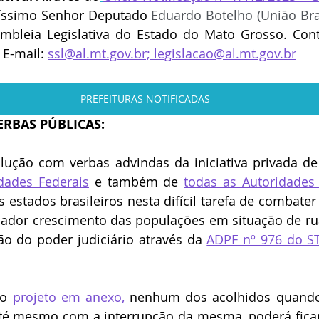
tíssimo Senhor Deputado 
Eduardo Botelho (União Bra
mbleia Legislativa do Estado do Mato Grosso. Cont
- E-mail: 
ssl@al.mt.gov.br;
legislacao@al.mt.gov.br
PREFEITURAS NOTIFICADAS
ERBAS PÚBLICAS:
lução com verbas advindas da iniciativa privada de
dades Federais
 e também de 
todas as Autoridades 
s estados brasileiros nesta difícil tarefa de combater
lador crescimento das populações em situação de rua
ão do poder judiciário através da 
ADPF nº 976 do ST
no
projeto em anexo,
 nenhum dos acolhidos quando
até mesmo com a interrupção da mesma, poderá ficar