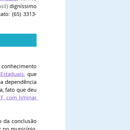
sil)
 digníssimo 
ato: 
(65) 3313-
 conhecimento 
Estaduais,
 que 
 a dependência 
, fato que deu 
F, com liminar 
 da conclusão 
 no município, 