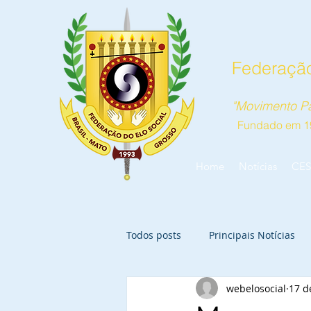
Federação
"Movimento Pa
Fundado em 1
Home
Notícias
CES
Todos posts
Principais Notícias
webelosocial
17 d