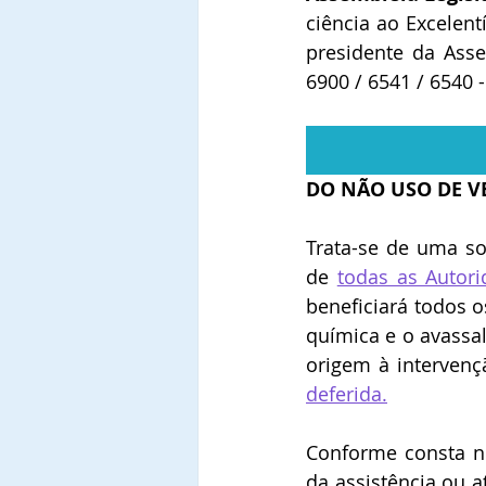
ciência ao Excelen
presidente da Asse
6900
 / 6541 / 6540
 
DO NÃO USO DE V
Trata-se de uma so
de 
todas as Autori
beneficiará todos o
química e o avassa
origem à intervenç
deferida.
Conforme consta 
da assistência ou 