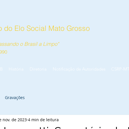
 do Elo Social Mato Grosso
ssando o Brasil a Limpo"
990
B
História
Diretoria
Notificação de Autoridades
CSRP-M
Gravações
e nov. de 2023
4 min de leitura