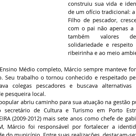
construiu sua vida e ident
de um ofício tradicional: a
Filho de pescador, cresc
com o pai não apenas a p
também valores de 
solidariedade e respeito
ribeirinha e ao meio ambi
nsino Médio completo, Márcio sempre manteve fort
o. Seu trabalho o tornou conhecido e respeitado pel
a colegas pescadores e buscava alternativas co
de pesqueira local.
opular abriu caminho para sua atuação na gestão pú
secretário de Cultura e Turismo em Porto Estre
RA (2009-2012) mais sete anos como chefe de gabin
 Márcio foi responsável por fortalecer a identida
ade do município. Entre suas realizações, destacam-se