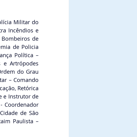
cia Militar do 
a Incêndios e 
 Bombeiros de 
mia de Policia 
ça Política – 
 e Artrópodes 
Ordem do Grau 
itar – Comando 
ação, Retórica 
 e Instrutor de 
- Coordenador 
Cidade de São 
aim Paulista – 