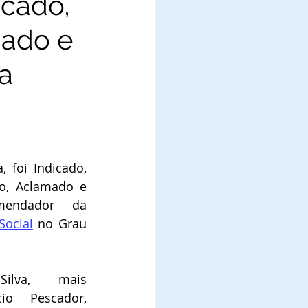
icado,
mado e
a
 foi Indicado, 
o, Aclamado e 
Diplomado como Comendador da 
Social
 no Grau 
ilva,  mais 
o Pescador, 