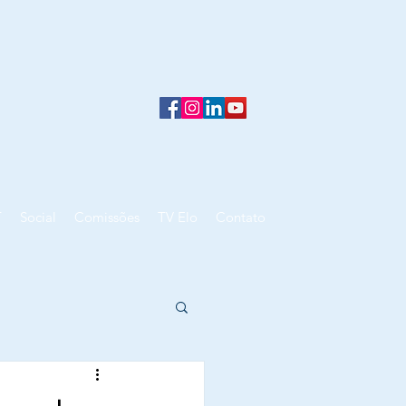
T
Social
Comissões
TV Elo
Contato