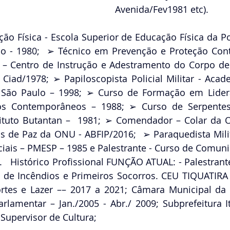
Avenida/Fev1981 etc). 
o Física - Escola Superior de Educação Física da Polí
o - 1980;  ➢ Técnico em Prevenção e Proteção Contr
 – Centro de Instrução e Adestramento do Corpo de
iad/1978; ➢ Papiloscopista Policial Militar - Acade
 São Paulo – 1998; ➢ Curso de Formação em Lideran
dos Contemporâneos – 1988; ➢ Curso de Serpentes
tituto Butantan –  1981; ➢ Comendador – Colar da 
as de Paz da ONU - ABFIP/2016;  ➢ Paraquedista Mil
ais – PMESP – 1985 e Palestrante - Curso de Comunic
.   Histórico Profissional FUNÇÃO ATUAL: - Palestrante
 de Incêndios e Primeiros Socorros. CEU TIQUATIRA 
rtes e Lazer –– 2017 a 2021; Câmara Municipal da 
rlamentar – Jan./2005 - Abr./ 2009; Subprefeitura It
 Supervisor de Cultura;