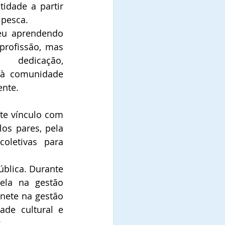
idade a partir 
 pesca. 
eu aprendendo 
rofissão, mas 
dedicação, 
 à comunidade 
ente.
e vínculo com 
os pares, pela 
letivas para 
blica. Durante 
la na gestão 
ete na gestão 
de cultural e 
: