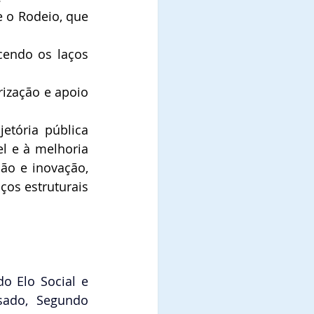
 o Rodeio, que 
cendo os laços 
ização e apoio 
etória pública 
 e à melhoria 
ão e inovação, 
os estruturais 
 Elo Social e 
sado, Segundo 