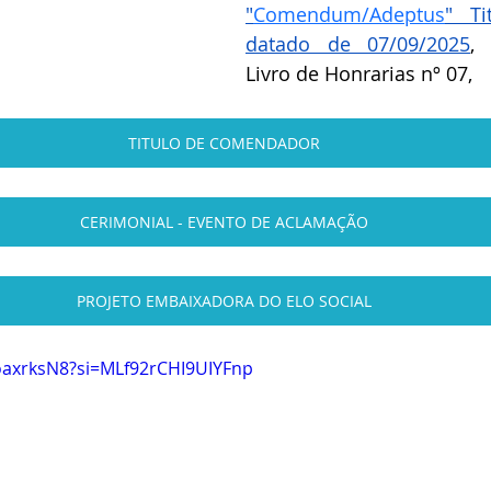
"
Comendum/Adeptus
" Ti
datado de 07/09/2025
,
Livro de Honrarias nº 07,
TITULO DE COMENDADOR
CERIMONIAL - EVENTO DE ACLAMAÇÃO
PROJETO EMBAIXADORA DO ELO SOCIAL
oaxrksN8?si=MLf92rCHI9UIYFnp