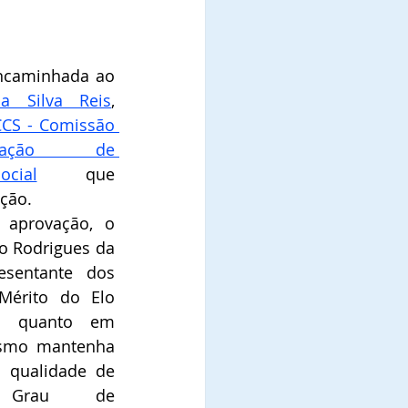
A referida indicação foi encaminhada ao 
a Silva Reis
, 
CS - Comissão 
icação  de 
cial
que 
ção.  
aprovação, o 
 Rodrigues da 
esentante dos 
érito do Elo 
il quanto em 
smo mantenha 
a qualidade de 
Comendador, no Grau de 