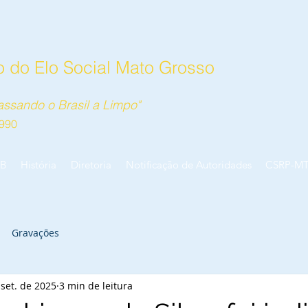
 do Elo Social Mato Grosso
ssando o Brasil a Limpo"
990
B
História
Diretoria
Notificação de Autoridades
CSRP-M
Gravações
 set. de 2025
3 min de leitura