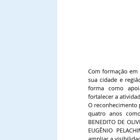
Com formação em E
sua cidade e regiã
forma como apoiav
fortalecer a ativida
O reconhecimento p
quatro anos como 
BENEDITO DE OLIVEI
EUGÊNIO PELACHIM,
ampliar a visibilid