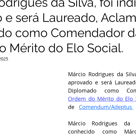
drigues da Silva, foi ind
 e será Laureado, Acla
do como Comendador d
 Mérito do Elo Social.
 2025
Márcio Rodrigues da Silva,
aprovado e será Lauread
Ordem do Mérito do Elo 
de   
Comendum/Adeptus 
Márcio Rodrigues da S
conhecido como Márci