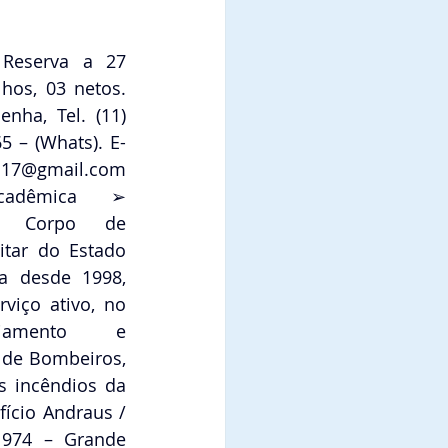
Reserva a 27 
hos, 03 netos. 
nha, Tel. (11) 
5 – (Whats). E-
7@gmail.com 
cadêmica  ➢ 
o Corpo de 
itar do Estado 
a desde 1998, 
viço ativo, no 
iamento e 
 de Bombeiros, 
 incêndios da 
fício Andraus / 
974 – Grande 