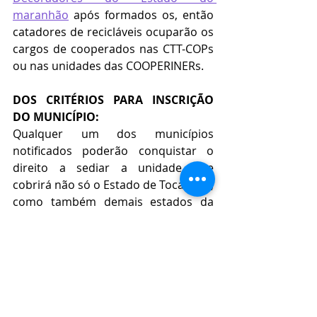
maranhão
 após formados os, então 
catadores de recicláveis ocuparão os 
cargos de cooperados nas CTT-COPs 
ou nas unidades das COOPERINERs.
DOS CRITÉRIOS PARA INSCRIÇÃO 
DO MUNICÍPIO:
Qualquer um dos municípios 
notificados poderão conquistar o 
direito a sediar a unidade que 
cobrirá não só o Estado de Tocantins, 
como também demais estados da 
federação brasileira que integrarem 
o Sistema Elo Social, devendo os 
municípios interessados entrarem 
em contato com os procuradores do 
Elo Social do estado conforme 
relacionados logo abaixo: