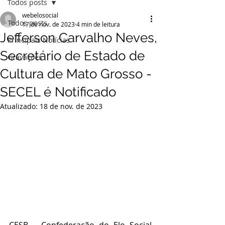
Todos posts
webelosocial
Todos posts
17 de nov. de 2023
4 min de leitura
Jefferson Carvalho Neves,
Principais Notícias
Secretário de Estado de
Gravações
Cultura de Mato Grosso -
SECEL é Notificado
Atualizado:
18 de nov. de 2023
CESB – Confederação do Elo Social 