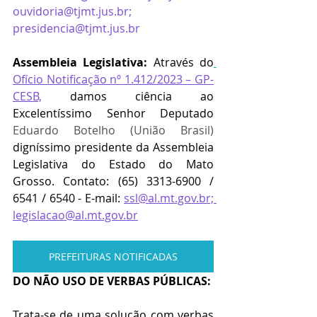
ouvidoria@tjmt.jus.br
; 
presidencia@tjmt.jus.br
Assembleia Legislativa:
 Através do
Ofício Notificação nº 1.412/2023 – GP-
CESB,
damos ciência ao 
Excelentíssimo Senhor Deputado 
Eduardo Botelho (União Brasil)
digníssimo presidente da Assembleia 
Legislativa do Estado do Mato 
Grosso. Contato: 
(65) 3313-6900
 / 
6541 / 6540
 - E-mail: 
ssl@al.mt.gov.br;
legislacao@al.mt.gov.br
PREFEITURAS NOTIFICADAS
DO NÃO USO DE VERBAS PÚBLICAS:
Trata-se de uma solução com verbas 