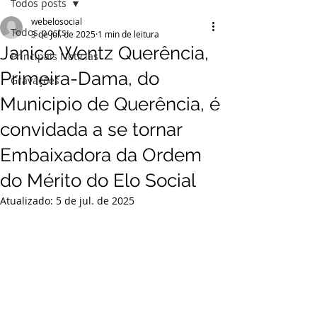
Todos posts
webelosocial
Todos posts
3 de jul. de 2025
1 min de leitura
Janice Wentz Querência,
Principais Notícias
Primeira-Dama, do
Gravações
Municipio de Querência, é
convidada a se tornar
Embaixadora da Ordem
do Mérito do Elo Social
Atualizado:
5 de jul. de 2025