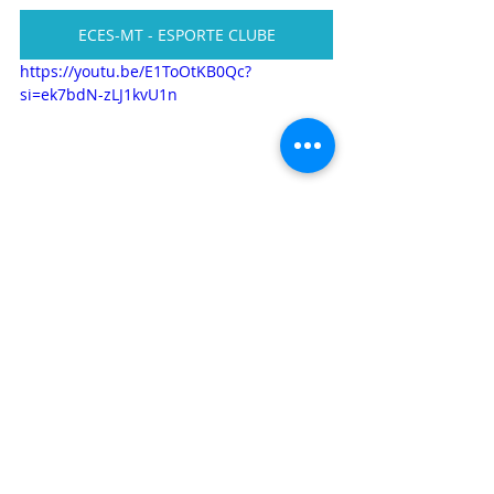
ECES-MT - ESPORTE CLUBE
https://youtu.be/E1ToOtKB0Qc?
si=ek7bdN-zLJ1kvU1n
PROJETO - LIXO ZERO SOCIAL 10
PROJETO - SOCIAL DO CIDADÃO
PROJETO DE CURSOS VIVENCIAIS
PROJETO SOCIAL CARCERÁRIA