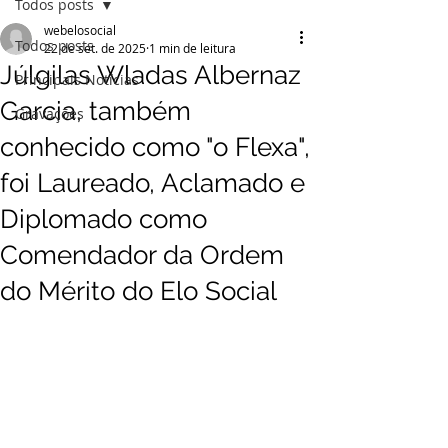
Todos posts
webelosocial
Todos posts
22 de set. de 2025
1 min de leitura
Júlgilas Wladas Albernaz
Principais Notícias
Garcia, também
Gravações
conhecido como "o Flexa",
foi Laureado, Aclamado e
Diplomado como
Comendador da Ordem
do Mérito do Elo Social