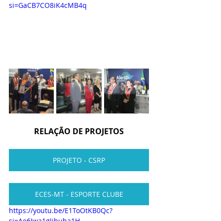
si=GaCB7CO8iK4cMB4q
RELAÇÃO DE PROJETOS
PROJETO - CSRP
ECES-MT - ESPORTE CLUBE
https://youtu.be/E1ToOtKB0Qc?
si=Ae6Jwa1gIihuba1H