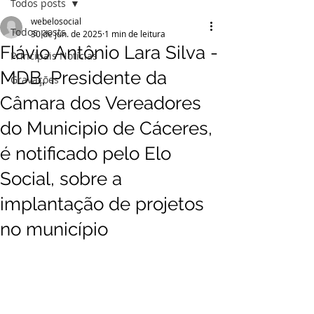
Todos posts
webelosocial
Todos posts
30 de jun. de 2025
1 min de leitura
Flávio Antônio Lara Silva -
Principais Notícias
MDB, Presidente da
Gravações
Câmara dos Vereadores
do Municipio de Cáceres,
é notificado pelo Elo
Social, sobre a
implantação de projetos
no município