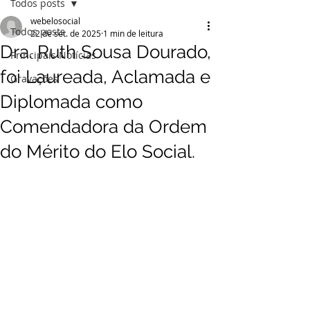
Todos posts
webelosocial
Todos posts
22 de set. de 2025
1 min de leitura
Dra. Ruth Sousa Dourado,
Principais Notícias
foi Laureada, Aclamada e
Gravações
Diplomada como
Comendadora da Ordem
do Mérito do Elo Social.