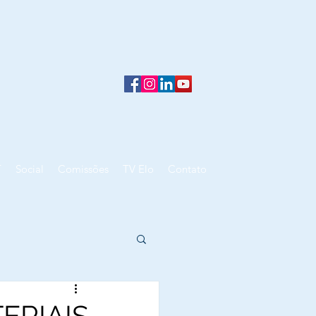
T
Social
Comissões
TV Elo
Contato
ERIAIS