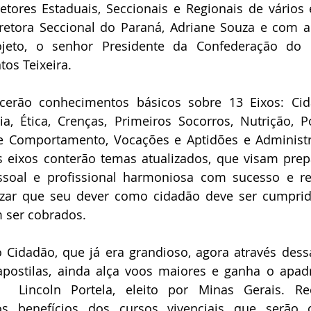
retores Estaduais, Seccionais e Regionais de vários
etora Seccional do Paraná, Adriane Souza e com a 
ojeto, o senhor Presidente da Confederação do El
os Teixeira. 
ecerão conhecimentos básicos sobre 13 Eixos: Cida
ia, Ética, Crenças, Primeiros Socorros, Nutrição, Polí
 e Comportamento, Vocações e Aptidões e Administr
s eixos conterão temas atualizados, que visam prep
soal e profissional harmoniosa com sucesso e re
izar que seu dever como cidadão deve ser cumpri
m ser cobrados.
 Cidadão, que já era grandioso, agora através dessa
apostilas, ainda alça voos maiores e ganha o apad
  Lincoln Portela, eleito por Minas Gerais. Re
s benefícios dos cursos vivenciais que serão o