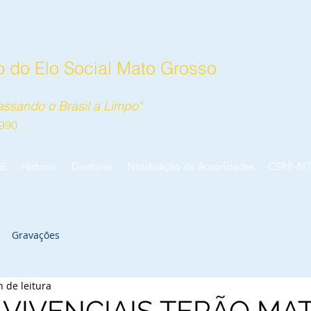
 do Elo Social Mato Grosso
ssando o Brasil a Limpo"
990
B
História
Diretoria
Notificação de Autoridades
CSRP-M
Gravações
n de leitura
VIVENCIAIS TERÃO MAT