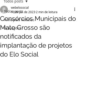
Todos posts
webelosocial
Todos posts
10 de jul. de 2023
2 min de leitura
Consórcios Municipais do
Principais Notícias
Mato Grosso são
Gravações
notificados da
implantação de projetos
do Elo Social