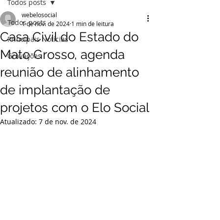
Todos posts
webelosocial
Todos posts
1 de nov. de 2024
1 min de leitura
Casa Civil do Estado do
Principais Notícias
Mato Grosso, agenda
Gravações
reunião de alinhamento
de implantação de
projetos com o Elo Social
Atualizado:
7 de nov. de 2024