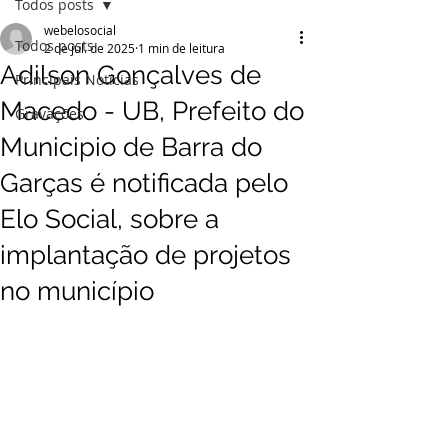
Todos posts
webelosocial
Todos posts
2 de jul. de 2025
1 min de leitura
Adilson Gonçalves de
Principais Notícias
Macedo - UB, Prefeito do
Gravações
Municipio de Barra do
Garças é notificada pelo
Elo Social, sobre a
implantação de projetos
no município