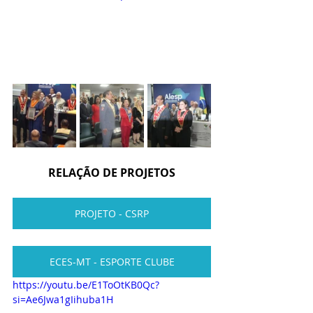
RELAÇÃO DE PROJETOS
PROJETO - CSRP
ECES-MT - ESPORTE CLUBE
https://youtu.be/E1ToOtKB0Qc?
si=Ae6Jwa1gIihuba1H